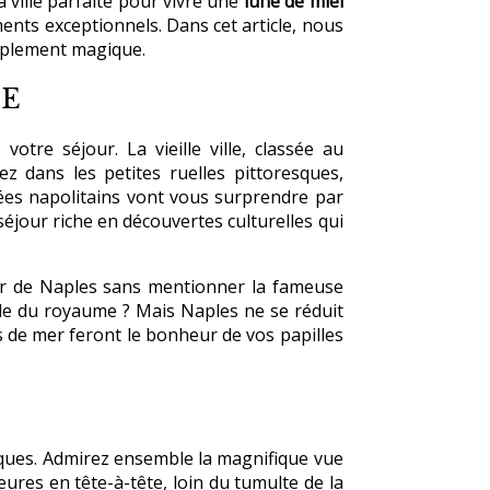
a ville parfaite pour vivre une
lune de miel
ments exceptionnels. Dans cet article, nous
implement magique.
RE
tre séjour. La vieille ville, classée au
 dans les petites ruelles pittoresques,
ées napolitains vont vous surprendre par
 séjour riche en découvertes culturelles qui
ler de Naples sans mentionner la fameuse
tale du royaume ? Mais Naples ne se réduit
its de mer feront le bonheur de vos papilles
ques. Admirez ensemble la magnifique vue
ures en tête-à-tête, loin du tumulte de la