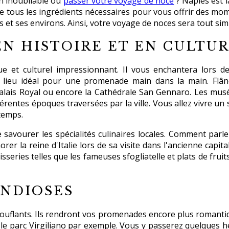
on inoubliable où
passer votre voyage de noce
? Naples est l
e de tous les ingrédients nécessaires pour vous offrir des mo
s et ses environs. Ainsi, votre voyage de noces sera tout s
EN HISTOIRE ET EN CULTU
 et culturel impressionnant. Il vous enchantera lors de vo
 lieu idéal pour une promenade main dans la main. Flânez
alais Royal ou encore la Cathédrale San Gennaro. Les mus
férentes époques traversées par la ville. Vous allez vivre un
temps.
e savourer les spécialités culinaires locales. Comment par
er la reine d'Italie lors de sa visite dans l'ancienne capi
isseries telles que les fameuses sfogliatelle et plats de fru
ANDIOSES
uflants. Ils rendront vos promenades encore plus romanti
 le parc Virgiliano par exemple. Vous y passerez quelques he