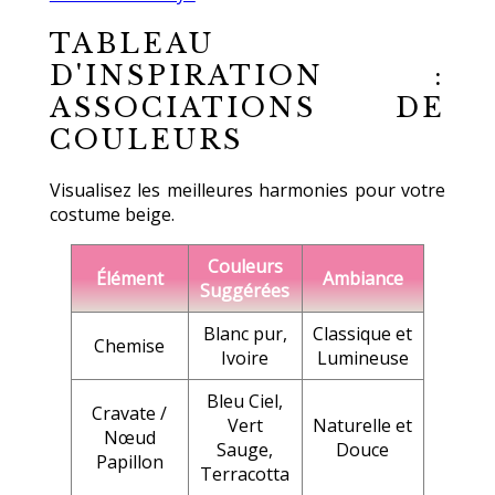
TABLEAU
D'INSPIRATION :
ASSOCIATIONS DE
COULEURS
Visualisez les meilleures harmonies pour votre
costume beige.
Couleurs
Élément
Ambiance
Suggérées
Blanc pur,
Classique et
Chemise
Ivoire
Lumineuse
Bleu Ciel,
Cravate /
Vert
Naturelle et
Nœud
Sauge,
Douce
Papillon
Terracotta